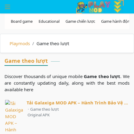
Skip to the content
Playmods
Game theo lượt
Game theo lượt
Discover thousands of unique mobile
Game theo lượt
. We
are constantly updating daily, along with the best mods
available here
Tải Galaxiga MOD APK – Hành Trình Bảo Vệ Không Gian Đầy Kịch Tính
·
Game theo lượt
Original APK