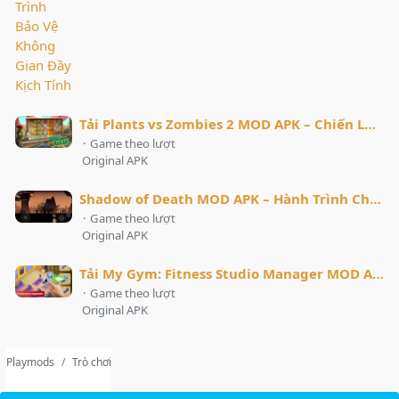
Tải Plants vs Zombies 2 MOD APK – Chiến Lược Đỉnh Cao, Trải Nghiệm Đẳng Cấp
·
Game theo lượt
Original APK
Shadow of Death MOD APK – Hành Trình Chiến Binh Bóng Tối
·
Game theo lượt
Original APK
Tải My Gym: Fitness Studio Manager MOD APK – Quản Lý Phòng Gym Trong Tầm Tay
·
Game theo lượt
Original APK
Playmods
Trò chơi