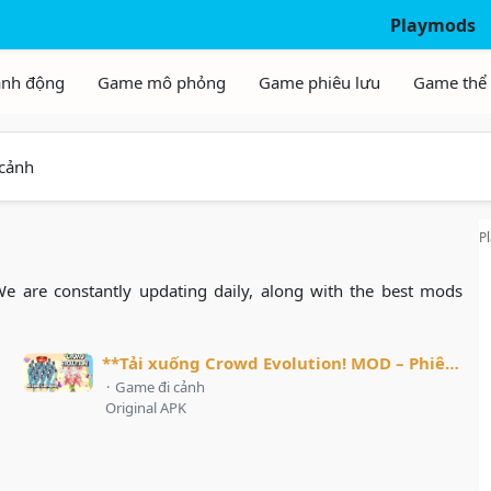
Playmods
cảnh
P
We are constantly updating daily, along with the best mods
**Tải xuống Crowd Evolution! MOD – Phiên bản hấp dẫn với lối chơi đột phá**
·
Game đi cảnh
Original APK