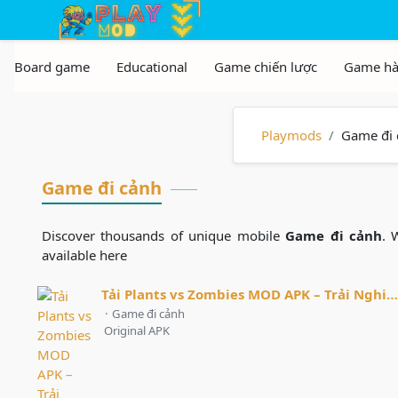
Skip to the content
Playmods
Game đi 
Game đi cảnh
Discover thousands of unique mobile
Game đi cảnh
. 
available here
Tải Plants vs Zombies MOD APK – Trải Nghiệm Game Chiến Thuật Hấp Dẫn
·
Game đi cảnh
Original APK