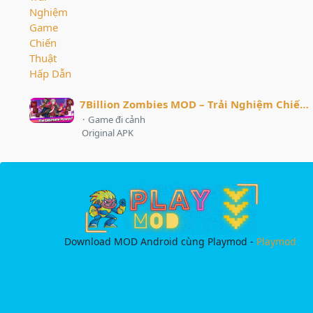
7Billion Zombies MOD – Trải Nghiệm Chiến Thuật Phòng Thủ Đột Phá
·
Game đi cảnh
Original APK
Download MOD Android cùng Playmod -
Playmod