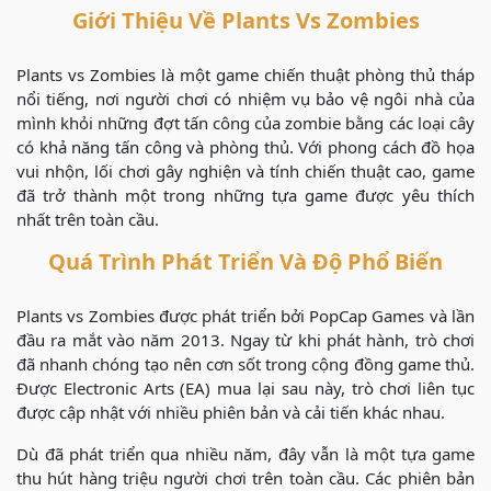
Giới Thiệu Về Plants Vs Zombies
Plants vs Zombies là một game chiến thuật phòng thủ tháp
nổi tiếng, nơi người chơi có nhiệm vụ bảo vệ ngôi nhà của
mình khỏi những đợt tấn công của zombie bằng các loại cây
có khả năng tấn công và phòng thủ. Với phong cách đồ họa
vui nhộn, lối chơi gây nghiện và tính chiến thuật cao, game
đã trở thành một trong những tựa game được yêu thích
nhất trên toàn cầu.
Quá Trình Phát Triển Và Độ Phổ Biến
Plants vs Zombies được phát triển bởi PopCap Games và lần
đầu ra mắt vào năm 2013. Ngay từ khi phát hành, trò chơi
đã nhanh chóng tạo nên cơn sốt trong cộng đồng game thủ.
Được Electronic Arts (EA) mua lại sau này, trò chơi liên tục
được cập nhật với nhiều phiên bản và cải tiến khác nhau.
Dù đã phát triển qua nhiều năm, đây vẫn là một tựa game
thu hút hàng triệu người chơi trên toàn cầu. Các phiên bản