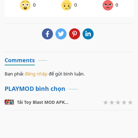
0
0
0
Comments
Bạn phải
đăng nhập
để gửi bình luận.
PLAYMOD bình chọn
Tải Toy Blast MOD APK v17566 (Vô Hạn Tiền, Booster) Miễn Phí