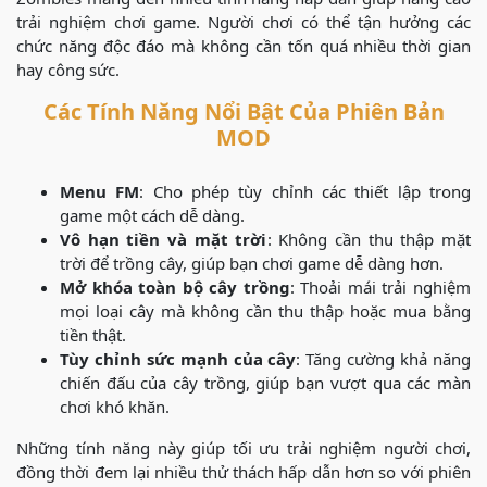
trải nghiệm chơi game. Người chơi có thể tận hưởng các
chức năng độc đáo mà không cần tốn quá nhiều thời gian
hay công sức.
Các Tính Năng Nổi Bật Của Phiên Bản
MOD
Menu FM
: Cho phép tùy chỉnh các thiết lập trong
game một cách dễ dàng.
Vô hạn tiền và mặt trời
: Không cần thu thập mặt
trời để trồng cây, giúp bạn chơi game dễ dàng hơn.
Mở khóa toàn bộ cây trồng
: Thoải mái trải nghiệm
mọi loại cây mà không cần thu thập hoặc mua bằng
tiền thật.
Tùy chỉnh sức mạnh của cây
: Tăng cường khả năng
chiến đấu của cây trồng, giúp bạn vượt qua các màn
chơi khó khăn.
Những tính năng này giúp tối ưu trải nghiệm người chơi,
đồng thời đem lại nhiều thử thách hấp dẫn hơn so với phiên