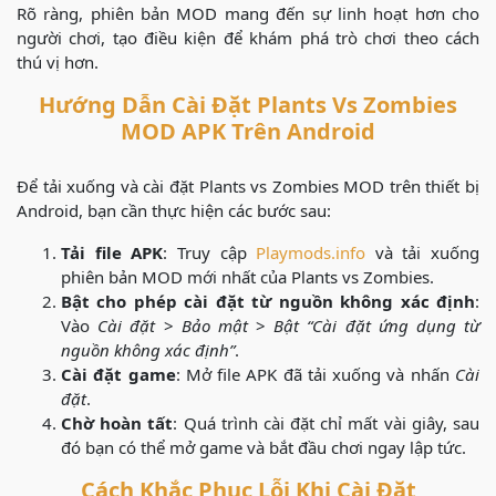
Rõ ràng, phiên bản MOD mang đến sự linh hoạt hơn cho
người chơi, tạo điều kiện để khám phá trò chơi theo cách
thú vị hơn.
Hướng Dẫn Cài Đặt Plants Vs Zombies
MOD APK Trên Android
Để tải xuống và cài đặt Plants vs Zombies MOD trên thiết bị
Android, bạn cần thực hiện các bước sau:
Tải file APK
: Truy cập
Playmods.info
và tải xuống
phiên bản MOD mới nhất của Plants vs Zombies.
Bật cho phép cài đặt từ nguồn không xác định
:
Vào
Cài đặt
>
Bảo mật
>
Bật “Cài đặt ứng dụng từ
nguồn không xác định”
.
Cài đặt game
: Mở file APK đã tải xuống và nhấn
Cài
đặt
.
Chờ hoàn tất
: Quá trình cài đặt chỉ mất vài giây, sau
đó bạn có thể mở game và bắt đầu chơi ngay lập tức.
Cách Khắc Phục Lỗi Khi Cài Đặt