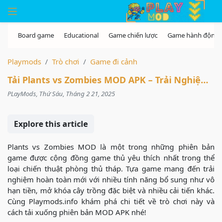
Skip to the content
Playmods
Trò chơi
Game đi cảnh
Tải Plants vs Zombies MOD APK – Trải Nghiệm Game Chiến Thuật Hấp Dẫn
PLayMods, Thứ Sáu, Tháng 2 21, 2025
Explore this article
Plants vs Zombies MOD là một trong những phiên bản
game được cộng đồng game thủ yêu thích nhất trong thể
loại chiến thuật phòng thủ tháp. Tựa game mang đến trải
nghiệm hoàn toàn mới với nhiều tính năng bổ sung như vô
hạn tiền, mở khóa cây trồng đặc biệt và nhiều cải tiến khác.
Cùng Playmods.info khám phá chi tiết về trò chơi này và
cách tải xuống phiên bản MOD APK nhé!