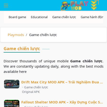
Skip to the content
Playmods
Game chiến lược
Game chiến lược
Discover thousands of unique mobile
Game chiến lược
.
We are constantly updating daily, along with the best mods
available here
Drift Max City MOD APK – Trải Nghiệm Đua Xe Drift Kịch Tính
·
Game chiến lược
Original APK
Fallout Shelter MOD APK – Xây Dựng Cuộc Sống Sinh Tồn Sau Thảm Họa Hạt Nhân