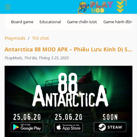
Skip to the content
Playmods
Trò chơi
Antarctica 88 MOD APK – Phiêu Lưu Kinh Dị Sinh Tồn Đầy Hồi Hộp
PLayMods, Thứ Ba, Tháng 3 25, 2025