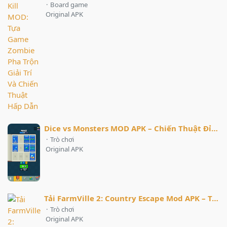
·
Board game
Original APK
Dice vs Monsters MOD APK – Chiến Thuật Đỉnh Cao Cho Người Yêu Game!
·
Trò chơi
Original APK
Tải FarmVille 2: Country Escape Mod APK – Trải Nghiệm Nông Trại Hấp Dẫn
·
Trò chơi
Original APK