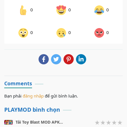
0
0
0
0
0
0
Comments
Bạn phải
đăng nhập
để gửi bình luận.
PLAYMOD bình chọn
Tải Toy Blast MOD APK v17566 (Vô Hạn Tiền, Booster) Miễn Phí