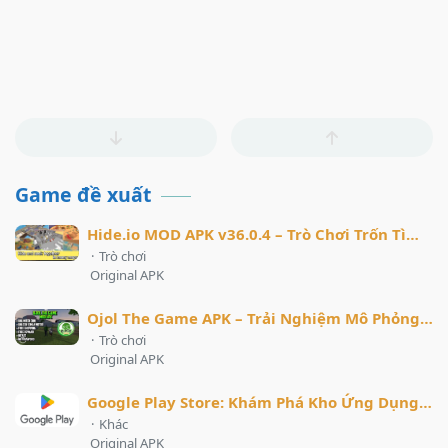
Game đề xuất
Hide.io MOD APK v36.0.4 – Trò Chơi Trốn Tìm Trực Tuyến Đầy Kịch Tính
·
Trò chơi
Original APK
Ojol The Game APK – Trải Nghiệm Mô Phỏng Lái Xe Ôm Công Nghệ Hấp Dẫn
·
Trò chơi
Original APK
Google Play Store: Khám Phá Kho Ứng Dụng Khổng Lồ và Cách Khắc Phục Lỗi Thường Gặp
·
Khác
Original APK