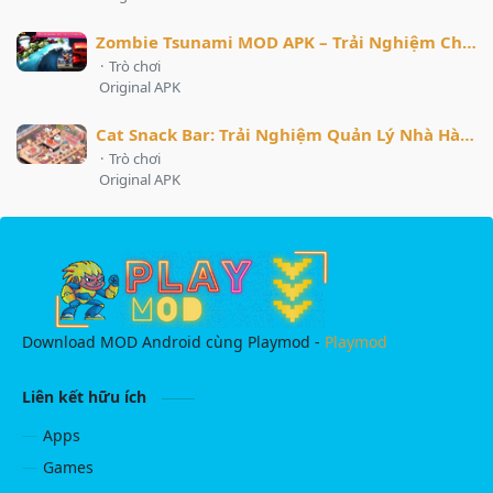
Zombie Tsunami MOD APK – Trải Nghiệm Chạy Vô Tận Với Sức Mạnh Zombie Bất Bại
·
Trò chơi
Original APK
Cat Snack Bar: Trải Nghiệm Quản Lý Nhà Hàng Mèo Độc Đáo
·
Trò chơi
Original APK
Download MOD Android cùng Playmod -
Playmod
Liên kết hữu ích
Apps
Games