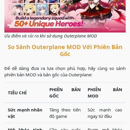
Ưu điểm và rủi ro khi sử dụng Outerplane MOD
So Sánh Outerplane MOD Với Phiên Bản
Gốc
Để dễ dàng đưa ra lựa chọn phù hợp, hãy cùng so sánh
phiên bản MOD và bản gốc của Outerplane:
PHIÊN BẢN
PHIÊN BẢN
TIÊU CHÍ
GỐC
MOD
Sức mạnh nhân
Tăng theo tiến
Sức mạnh cao
vật
độ game
ngay từ đầu
Mở khóa tính
Cần cày cuốc
Được mở khóa