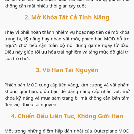
không cần mất nhiều thời gian cày cuốc.
2. Mở Khóa Tất Cả Tính Năng
Thay vì phải hoàn thành nhiệm vụ hoặc nạp tiền để mở khóa
trang bị, kỹ năng hay nhân vật mới, phiên bản MOD hỗ trợ
người chơi tiếp cận toàn bộ nội dung game ngay từ đầu.
Điều này giúp tối ưu hóa trải nghiệm và tăng mức độ giải trí
của trò chơi.
3. Vô Hạn Tài Nguyên
Phiên bản MOD cung cấp tiền vàng, kim cương và vật phẩm
không giới hạn, giúp bạn dễ dàng nâng cấp nhân vật, mở
khóa kỹ năng và mua sắm trang bị mà không cần bận tâm
đến việc thiếu tài nguyên.
4. Chiến Đấu Liên Tục, Không Giới Hạn
Một trong những điểm hấp dẫn nhất của Outerplane MOD