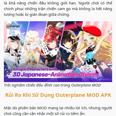
là khả năng chiến đấu không giới hạn. Người chơi có thể
chinh phục những trận chiến cam go mà không lo hết năng
lượng hoặc bị gián đoạn giữa chừng.
Trải nghiệm chiến đấu đỉnh cao trong Outerplane MOD
Rủi Ro Khi Sử Dụng Outerplane MOD APK
Mặc dù phiên bản MOD mang lại nhiều lợi ích, nhưng người
chơi cũng cần cân nhắc một số rủi ro tiềm ẩn: