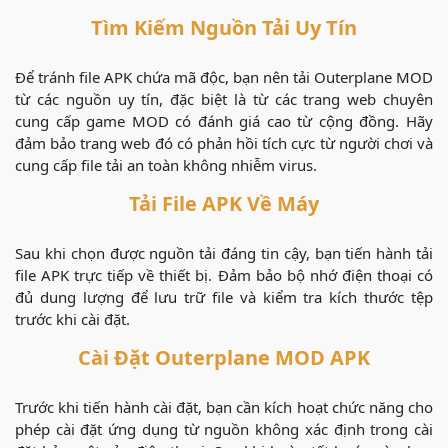
Tìm Kiếm Nguồn Tải Uy Tín
Để tránh file APK chứa mã độc, bạn nên tải Outerplane MOD
từ các nguồn uy tín, đặc biệt là từ các trang web chuyên
cung cấp game MOD có đánh giá cao từ cộng đồng. Hãy
đảm bảo trang web đó có phản hồi tích cực từ người chơi và
cung cấp file tải an toàn không nhiễm virus.
Tải File APK Về Máy
Sau khi chọn được nguồn tải đáng tin cậy, bạn tiến hành tải
file APK trực tiếp về thiết bị. Đảm bảo bộ nhớ điện thoại có
đủ dung lượng để lưu trữ file và kiểm tra kích thước tệp
trước khi cài đặt.
Cài Đặt Outerplane MOD APK
Trước khi tiến hành cài đặt, bạn cần kích hoạt chức năng cho
phép cài đặt ứng dụng từ nguồn không xác định trong cài