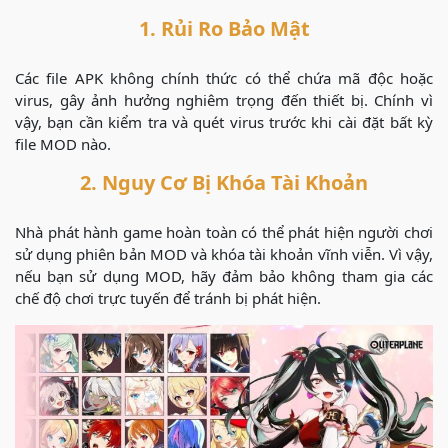
1. Rủi Ro Bảo Mật
Các file APK không chính thức có thể chứa mã độc hoặc
virus, gây ảnh hưởng nghiêm trọng đến thiết bị. Chính vì
vậy, bạn cần kiểm tra và quét virus trước khi cài đặt bất kỳ
file MOD nào.
2. Nguy Cơ Bị Khóa Tài Khoản
Nhà phát hành game hoàn toàn có thể phát hiện người chơi
sử dụng phiên bản MOD và khóa tài khoản vĩnh viễn. Vì vậy,
nếu bạn sử dụng MOD, hãy đảm bảo không tham gia các
chế độ chơi trực tuyến để tránh bị phát hiện.