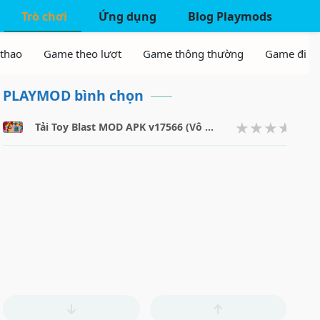
Trò chơi
Ứng dụng
Blog Playmods
PLAYMOD bình chọn
Tải Toy Blast MOD APK v17566 (Vô Hạn Tiền, Booster) Miễn Phí