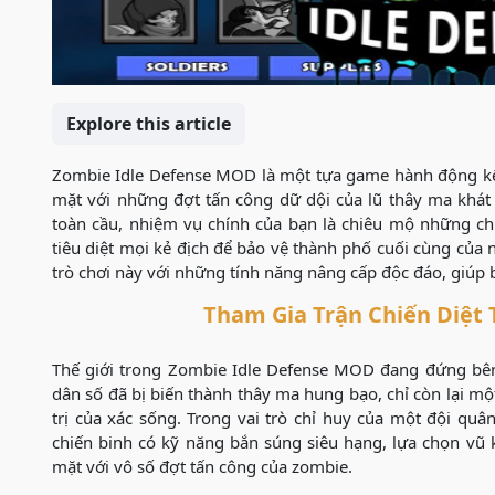
Explore this article
Zombie Idle Defense MOD là một tựa game hành động kết 
mặt với những đợt tấn công dữ dội của lũ thây ma khát 
toàn cầu, nhiệm vụ chính của bạn là chiêu mộ những c
tiêu diệt mọi kẻ địch để bảo vệ thành phố cuối cùng củ
trò chơi này với những tính năng nâng cấp độc đáo, giúp
Tham Gia Trận Chiến Diệt
Thế giới trong Zombie Idle Defense MOD đang đứng bên 
dân số đã bị biến thành thây ma hung bạo, chỉ còn lại m
trị của xác sống. Trong vai trò chỉ huy của một đội quâ
chiến binh có kỹ năng bắn súng siêu hạng, lựa chọn vũ 
mặt với vô số đợt tấn công của zombie.