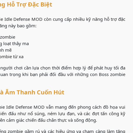
g Hỗ Trợ Đặc Biệt
e Idle Defense MOD còn cung cấp nhiều kỹ năng hỗ trợ đặc
năng này bao gồm:
 zombie
g loạt thây ma
ạnh mẽ
zombie từ xa
, người chơi cần lựa chọn thời điểm hợp lý để phát huy tối đa
 quan trọng khi bạn phải đối đầu với những con Boss zombie
Và Âm Thanh Cuốn Hút
bie Idle Defense MOD vẫn mang đến phong cách đồ họa vui
hiến đấu như nổ súng, ném lựu đạn, và các đợt tấn công kỹ
 nên cảm giác chiến đấu chân thực và sống động.
iếng zombie gầm rú và các hiệu ứng va chạm càng làm tăng