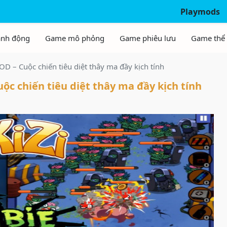
Playmods
D – Cuộc chiến tiêu diệt thây ma đầy kịch tính
c chiến tiêu diệt thây ma đầy kịch tính