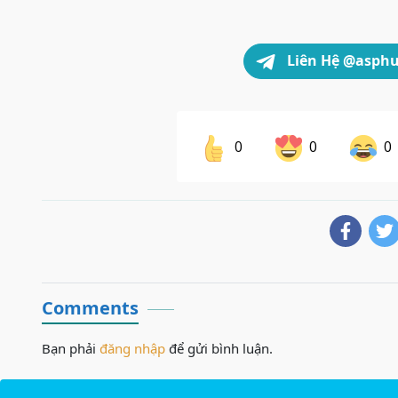
Liên Hệ @asphu
0
0
0
Comments
Bạn phải
đăng nhập
để gửi bình luận.