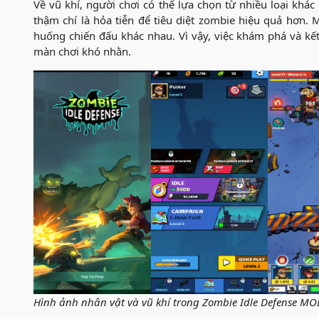
Về vũ khí, người chơi có thể lựa chọn từ nhiều loại khá
thậm chí là hỏa tiễn để tiêu diệt zombie hiệu quả hơn. M
huống chiến đấu khác nhau. Vì vậy, việc khám phá và kế
màn chơi khó nhằn.
Hình ảnh nhân vật và vũ khí trong Zombie Idle Defense MO