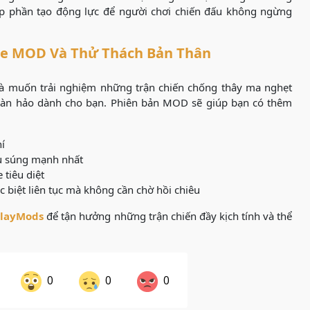
óp phần tạo động lực để người chơi chiến đấu không ngừng
se MOD Và Thử Thách Bản Thân
và muốn trải nghiệm những trận chiến chống thây ma nghẹt
oàn hảo dành cho bạn. Phiên bản MOD sẽ giúp bạn có thêm
í
u súng mạnh nhất
tiêu diệt
 biệt liên tục mà không cần chờ hồi chiêu
PlayMods
để tận hưởng những trận chiến đầy kịch tính và thể
0
0
0