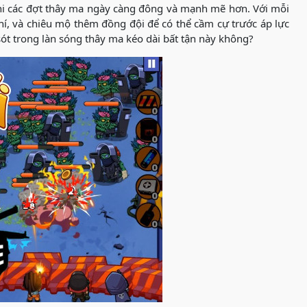
khi các đợt thây ma ngày càng đông và mạnh mẽ hơn. Với mỗi
khí, và chiêu mộ thêm đồng đội để có thể cầm cự trước áp lực
sót trong làn sóng thây ma kéo dài bất tận này không?