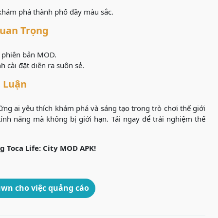
 khám phá thành phố đầy màu sắc.
uan Trọng
ặt phiên bản MOD.
 cài đặt diễn ra suôn sẻ.
 Luận
ững ai yêu thích khám phá và sáng tạo trong trò chơi thế giới
nh năng mà không bị giới hạn. Tải ngay để trải nghiệm thế
g Toca Life: City MOD APK!
wn cho việc quảng cáo