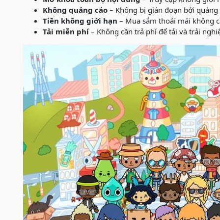
Không quảng cáo
– Không bị gián đoạn bởi quảng c
Tiền không giới hạn
– Mua sắm thoải mái không cần
Tải miễn phí
– Không cần trả phí để tải và trải ng