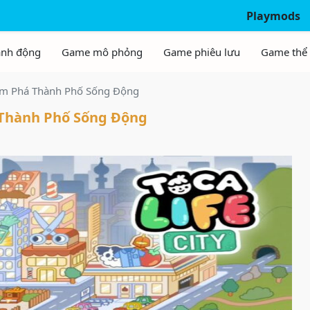
Playmods
hám Phá Thành Phố Sống Động
á Thành Phố Sống Động