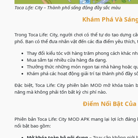
Toca Life: City – Thành phố sống động đầy sắc màu
Khám Phá Và Sáng
Trong Toca Life: City, người chơi có thể tự do tạo dựng 
phố. Bạn có thể đưa nhân vật đến các địa điểm yêu thích,
Thay đổi kiểu tóc với hàng trăm phong cách khác nh
Mua sắm tại nhiều cửa hàng đa dạng.
Thưởng thức những món ngon tại nhà hàng hoặc qu
Khám phá các hoạt động giải trí tại thành phố đầy s
Đặc biệt, Toca Life: City phiên bản MOD mở khóa toàn b
năng mà không phải tốn bất kỳ chi phí nào.
Điểm Nổi Bật Của
Phiên bản Toca Life: City MOD APK mang lại lợi ích đáng
nổi bật bao gồm:
Mở khóa toàn bộ nội dung
– Truy cập không giới h