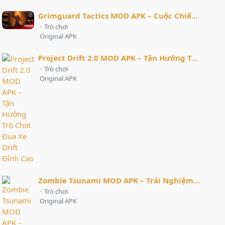
Grimguard Tactics MOD APK – Cuộc Chiến Chiến Thuật Đỉnh Cao
·
Trò chơi
Original APK
Project Drift 2.0 MOD APK – Tận Hưởng Trò Chơi Đua Xe Drift Đỉnh Cao
·
Trò chơi
Original APK
Zombie Tsunami MOD APK – Trải Nghiệm Chạy Vô Tận Với Sức Mạnh Zombie Bất Bại
·
Trò chơi
Original APK