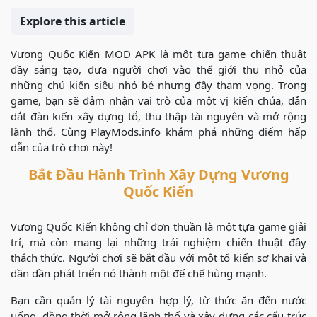
Explore this article
Vương Quốc Kiến MOD APK là một tựa game chiến thuật
đầy sáng tạo, đưa người chơi vào thế giới thu nhỏ của
những chú kiến siêu nhỏ bé nhưng đầy tham vọng. Trong
game, bạn sẽ đảm nhận vai trò của một vị kiến chúa, dẫn
dắt đàn kiến xây dựng tổ, thu thập tài nguyên và mở rộng
lãnh thổ. Cùng PlayMods.info khám phá những điểm hấp
dẫn của trò chơi này!
Bắt Đầu Hành Trình Xây Dựng Vương
Quốc Kiến
Vương Quốc Kiến không chỉ đơn thuần là một tựa game giải
trí, mà còn mang lại những trải nghiệm chiến thuật đầy
thách thức. Người chơi sẽ bắt đầu với một tổ kiến sơ khai và
dần dần phát triển nó thành một đế chế hùng mạnh.
Bạn cần quản lý tài nguyên hợp lý, từ thức ăn đến nước
uống, đồng thời mở rộng lãnh thổ và xây dựng các cấu trúc