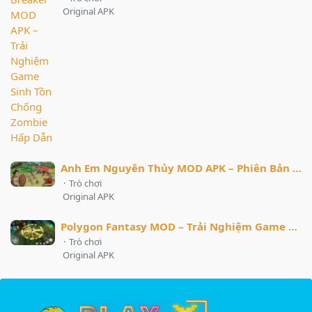
Original APK
Anh Em Nguyên Thủy MOD APK – Phiên Bản Game Đột Phá Với Tính Năng Vô Hạn
·
Trò chơi
Original APK
Polygon Fantasy MOD – Trải Nghiệm Game Nhập Vai Hành Động Mới Mẻ
·
Trò chơi
Original APK