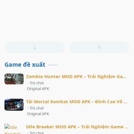
Game đề xuất
Zombie Hunter MOD APK – Trải Nghiệm Game Bắn Súng Chống Zombie Đỉnh Cao
·
Trò chơi
Original APK
Tải Mortal Kombat MOD APK – Đỉnh Cao Võ Thuật Đối Kháng
·
Trò chơi
Original APK
Idle Breaker MOD APK – Trải Nghiệm Game Sinh Tồn Chống Zombie Hấp Dẫn
·
Trò chơi